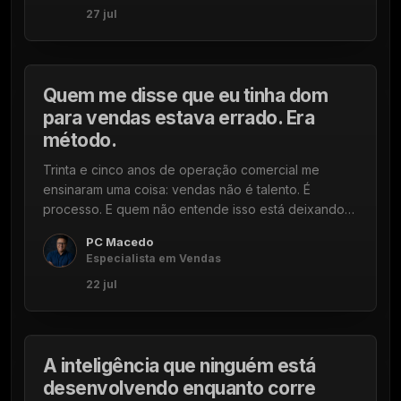
27 jul
passem a fazer parte da cultura organizacional.
22 DE JULHO DE 2026
5 min
Quem me disse que eu tinha dom
para vendas estava errado. Era
método.
Trinta e cinco anos de operação comercial me
ensinaram uma coisa: vendas não é talento. É
processo. E quem não entende isso está deixando
dinheiro na mesa todos os dias.
PC Macedo
Especialista em Vendas
22 jul
23 DE JULHO DE 2026
5 min
A inteligência que ninguém está
desenvolvendo enquanto corre