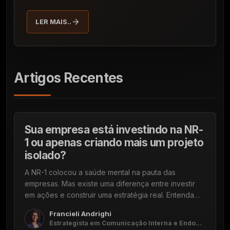
LER MAIS..
Artigos Recentes
27 DE JULHO DE 2026
3 min
Sua empresa está investindo na NR-
1 ou apenas criando mais um projeto
isolado?
A NR-1 colocou a saúde mental na pauta das
empresas. Mas existe uma diferença entre investir
em ações e construir uma estratégia real. Entenda
por que a Comunicação Interna e o Endomarketing
Francieli Andrighi
são peças fundamentais para que as iniciativas de
Estrategista em Comunicação Interna e Endomarketing
saúde mental deixem de ser projetos isolados e