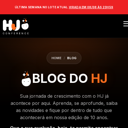
ÚLTIMA SEMANA NO LOTE ATUAL.
VIRADA EM 08/08 ÀS 23H59
HOME
/
BLOG
BLOG DO
HJ
Sua jornada de crescimento com o HJ já
acontece por aqui. Aprenda, se aprofunde, saiba
as novidades e fique por dentro de tudo que
acontecerá em nossa edição de 10 anos.
Que a sua evolução, hoje, te permita encontrar