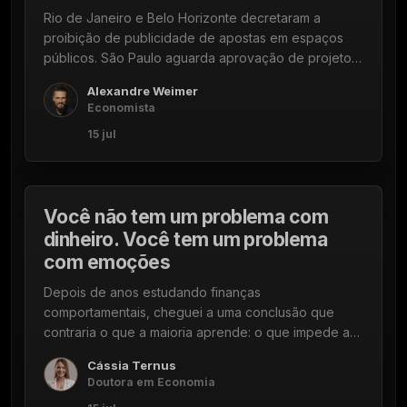
Rio de Janeiro e Belo Horizonte decretaram a
proibição de publicidade de apostas em espaços
públicos. São Paulo aguarda aprovação de projeto
de lei. Entenda o que muda para quem anuncia.
Alexandre Weimer
Economista
15 jul
15 DE JULHO DE 2026
5 min
Você não tem um problema com
dinheiro. Você tem um problema
com emoções
Depois de anos estudando finanças
comportamentais, cheguei a uma conclusão que
contraria o que a maioria aprende: o que impede as
pessoas de construir um resultado financeiro
Cássia Ternus
sustentável não é falta de conhecimento sobre
Doutora em Economia
planilhas. É falta de autoconhecimento.