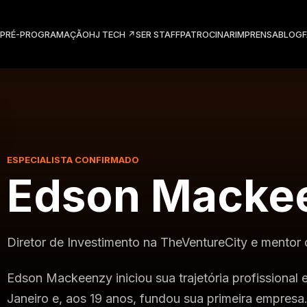
PRÉ-PROGRAMAÇÃO
HJ TECH
↗
SER STAFF
PATROCINAR
IMPRENSA
BLOG
ESPECIALISTA CONFIRMADO
Edson Macke
Diretor de Investimento na TheVentureCity e mentor 
Edson Mackeenzy iniciou sua trajetória profissional 
Janeiro e, aos 19 anos, fundou sua primeira empres