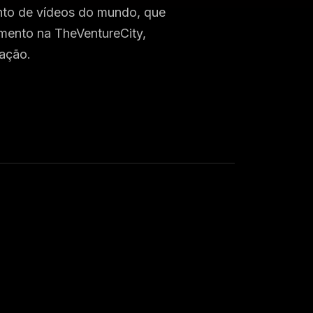
ento de vídeos do mundo, que
imento na TheVentureCity,
vação.