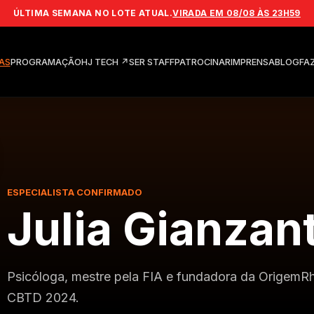
ÚLTIMA SEMANA NO LOTE ATUAL.
VIRADA EM 08/08 ÀS 23H59
TAS
PROGRAMAÇÃO
HJ TECH
↗
SER STAFF
PATROCINAR
IMPRENSA
BLOG
FA
ESPECIALISTA CONFIRMADO
Julia Gianzant
Psicóloga, mestre pela FIA e fundadora da OrigemRh,
CBTD 2024.