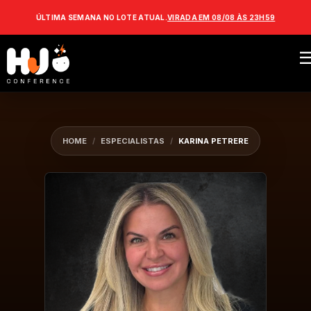
ÚLTIMA SEMANA NO LOTE ATUAL.
VIRADA EM 08/08 ÀS 23H59
HOME
/
ESPECIALISTAS
/
KARINA PETRERE