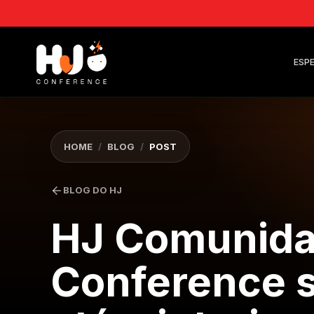
ESPE
HOME
/
BLOG
/
POST
BLOG DO HJ
HJ Comunida
Conference sa