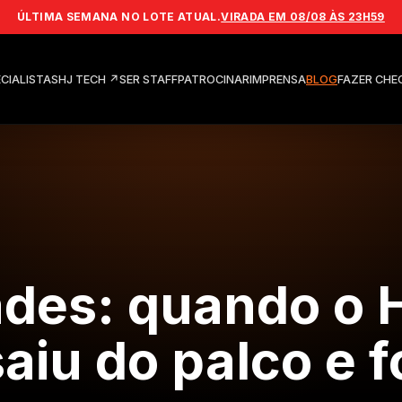
ÚLTIMA SEMANA NO LOTE ATUAL.
VIRADA EM 08/08 ÀS 23H59
CIALISTAS
HJ TECH
↗
SER STAFF
PATROCINAR
IMPRENSA
BLOG
FAZER CHE
des: quando o 
iu do palco e f