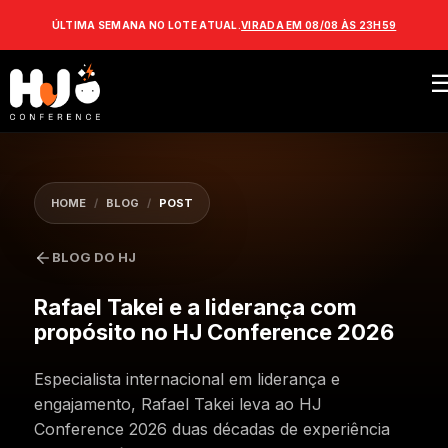
ÚLTIMA SEMANA NO LOTE ATUAL.
VIRADA EM 08/08 ÀS 23H59
HOME
/
BLOG
/
POST
Não foi possível
carregar esta notícia.
Tente novamente em alguns instantes.