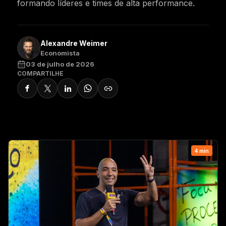
INÍCIO
HISTÓRIA
ESPECIALISTAS
ESPAÇOS
BLOG
QUERO SER STAFF
ESCOLHER INGRESSO